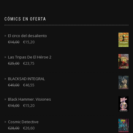
CÓMICS EN OFERTA
El circo del desaliento
€
16,00
€
15,20
Las Tripas De El Héroe 2
€
25,00
€
23,75
BLACKSAD INTEGRAL
€
49,00
€
46,55
Black Hammer. Visiones
€
16,00
€
15,20
Cosmic Detective
€
28,00
€
26,60