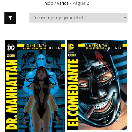
Inicio
/
varios
/ Página 2
¡OFERTA!
¡OFERTA!