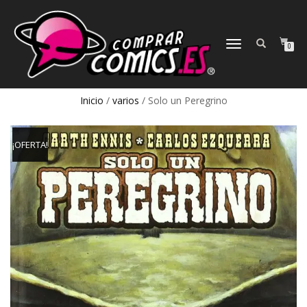
CAMBIAR
0
NAVEGACIÓN
Inicio
/
varios
/ Solo un Peregrino
¡OFERTA!