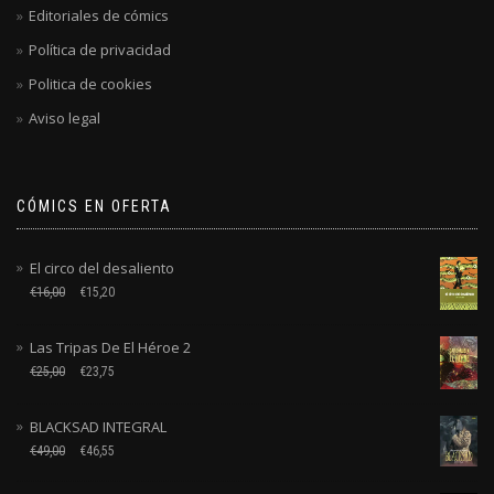
Editoriales de cómics
Política de privacidad
Politica de cookies
Aviso legal
CÓMICS EN OFERTA
El circo del desaliento
€
16,00
€
15,20
Las Tripas De El Héroe 2
€
25,00
€
23,75
BLACKSAD INTEGRAL
€
49,00
€
46,55