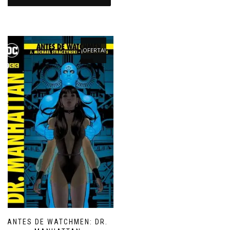
era:
es:
€13,50.
€12,82.
¡OFERTA!
ANTES DE WATCHMEN: DR.