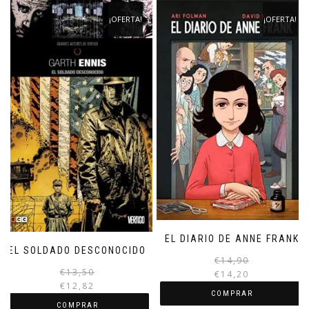
¡OFERTA!
¡OFERTA!
EL DIARIO DE ANNE FRANK
EL SOLDADO DESCONOCIDO
€
14,90
El
El
€
13,50
€
14,20
precio
precio
€
12,82
COMPRAR
original
actual
COMPRAR