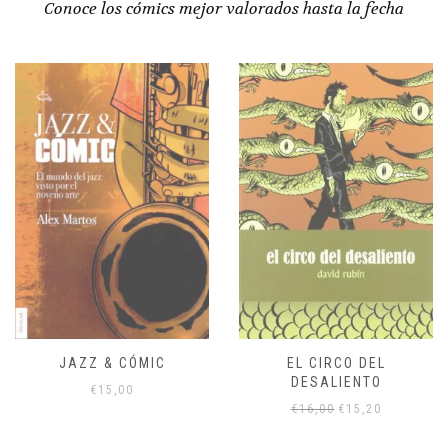
Conoce los cómics mejor valorados hasta la fecha
JAZZ & CÓMIC
EL CIRCO DEL
DESALIENTO
€
15,00
El
El
€
16,00
€
15,20
precio
precio