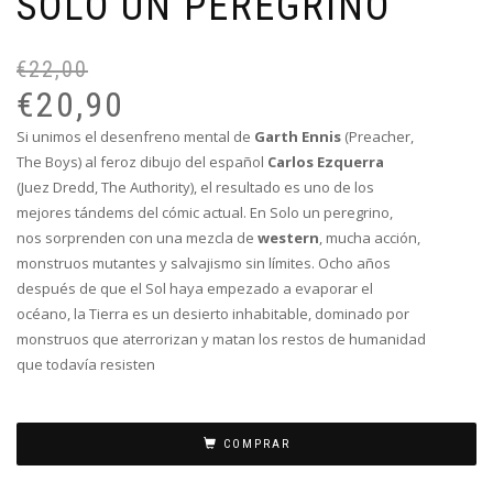
SOLO UN PEREGRINO
€
22,00
El
El
pr
pr
€
20,90
or
ac
Si unimos el desenfreno mental de
Garth Ennis
(Preacher,
er
es
The Boys) al feroz dibujo del español
Carlos Ezquerra
€2
€2
(Juez Dredd, The Authority), el resultado es uno de los
mejores tándems del cómic actual. En Solo un peregrino,
nos sorprenden con una mezcla de
western
, mucha acción,
monstruos mutantes y salvajismo sin límites. Ocho años
después de que el Sol haya empezado a evaporar el
océano, la Tierra es un desierto inhabitable, dominado por
monstruos que aterrorizan y matan los restos de humanidad
que todavía resisten
COMPRAR