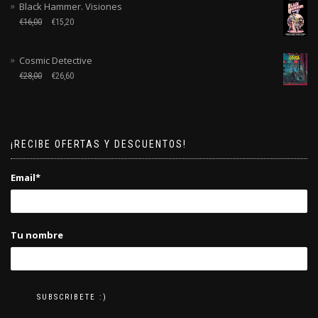
Black Hammer. Visiones
€
16,00
€
15,20
Cosmic Detective
€
28,00
€
26,60
¡RECIBE OFERTAS Y DESCUENTOS!
Email*
Tu nombre