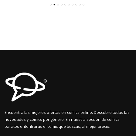
original
actual
era:
es:
€16,00.
€15,20.
Encuentra las mejores ofertas en comics online. Descubre todas las
novedades y cómics por género. En nuestra sección de cómics
baratos entontrarás el cómic que buscas, al mejor precio.