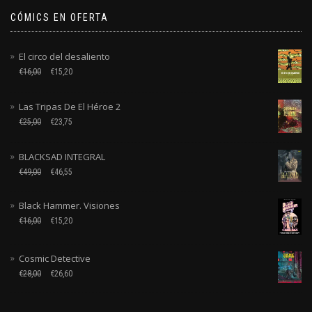
CÓMICS EN OFERTA
El circo del desaliento
€
16,00
€
15,20
Las Tripas De El Héroe 2
€
25,00
€
23,75
BLACKSAD INTEGRAL
€
49,00
€
46,55
Black Hammer. Visiones
€
16,00
€
15,20
Cosmic Detective
€
28,00
€
26,60