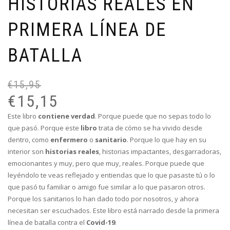
HISTORIAS REALES EN
PRIMERA LÍNEA DE
BATALLA
€
15,95
El
El
pr
pr
€
15,15
or
ac
Este libro
contiene verdad
. Porque puede que no sepas todo lo
er
es
que pasó. Porque este
libro
trata de cómo se ha vivido desde
€1
€1
dentro, como
enfermero
o
sanitario
. Porque lo que hay en su
interior son
historias reales
, historias impactantes, desgarradoras,
emocionantes y muy, pero que muy, reales. Porque puede que
leyéndolo te veas reflejado y entiendas que lo que pasaste tú o lo
que pasó tu familiar o amigo fue similar a lo que pasaron otros.
Porque los sanitarios lo han dado todo por nosotros, y ahora
necesitan ser escuchados. Este libro está narrado desde la primera
línea de batalla contra el
Covid-19
.