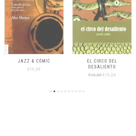
JAZZ & CÓMIC
EL CIRCO DEL
DESALIENTO
€
15,00
El
El
€
16,00
€
15,20
precio
precio
original
actual
era:
es:
€16,00.
€15,20.