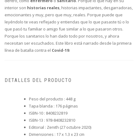
dentro, como
enfermero
o
sanitario
. Porque lo que hay en su
interior son
historias reales
, historias impactantes, desgarradoras,
emocionantes y muy, pero que muy, reales. Porque puede que
leyéndolo te veas reflejado y entiendas que lo que pasaste tú o lo
que pasó tu familiar o amigo fue similar a lo que pasaron otros.
Porque los sanitarios lo han dado todo por nosotros, y ahora
necesitan ser escuchados. Este libro está narrado desde la primera
línea de batalla contra el
Covid-19
.
DETALLES DEL PRODUCTO
Peso del producto :
448 g
Tapa blanda :
176 páginas
ISBN-10 :
8408232819
ISBN-13 :
978-8408232810
Editorial :
Zenith (27 octubre 2020)
Dimensiones :
17 x 1.3 x 23 cm