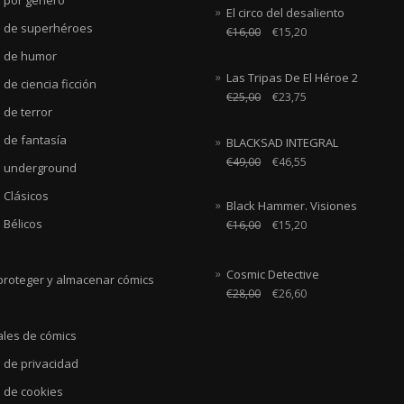
El circo del desaliento
 de superhéroes
€
16,00
€
15,20
 de humor
Las Tripas De El Héroe 2
de ciencia ficción
€
25,00
€
23,75
 de terror
 de fantasía
BLACKSAD INTEGRAL
€
49,00
€
46,55
 underground
 Clásicos
Black Hammer. Visiones
 Bélicos
€
16,00
€
15,20
Cosmic Detective
roteger y almacenar cómics
€
28,00
€
26,60
ales de cómics
a de privacidad
a de cookies