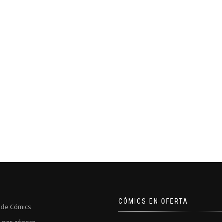
CÓMICS EN OFERTA
 de Cómics
 por género