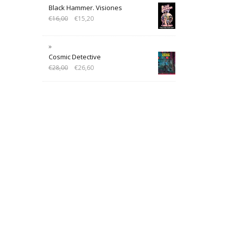
Black Hammer. Visiones
€
16,00
€
15,20
Cosmic Detective
€
28,00
€
26,60