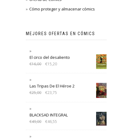
Cómo proteger y almacenar cómics
MEJORES OFERTAS EN CÓMICS
El circo del desaliento
€
16,00
€
15,20
Las Tripas De El Héroe 2
€
25,00
€
23,75
BLACKSAD INTEGRAL
€
49,00
€
46,55