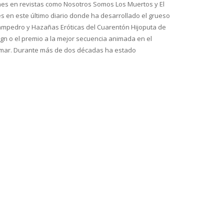
ones en revistas como
Nosotros Somos Los Muertos
y
El
s en este último diario donde ha desarrollado el grueso
Sampedro y
Hazañas Eróticas del Cuarentón Hijoputa
de
n o el premio a la mejor secuencia animada en el
el mar. Durante más de dos décadas ha estado