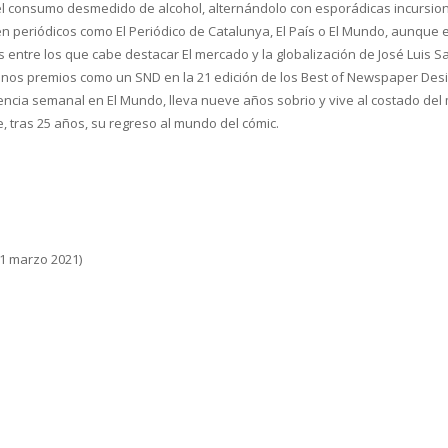
s y el consumo desmedido de alcohol, alternándolo con esporádicas incursi
en periódicos como
El Periódico de Catalunya
,
El País
o
El Mundo
, aunque e
os entre los que cabe destacar
El mercado y la globalización
de José Luis 
os premios como un SND en la 21 edición de los Best of Newspaper Desig
uencia semanal en
El Mundo
, lleva nueve años sobrio y vive al costado d
, tras 25 años, su regreso al mundo del cómic.
1 marzo 2021)