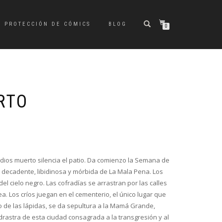
PROTECCIÓN DE CÓMICS
BLOG
0
RTO
El
El
precio
precio
original
actual
l dios muerto silencia el patio. Da comienzo la Semana de
era:
es:
, decadente, libidinosa y mórbida de La Mala Pena. Los
€34,90.
€33,15.
el cielo negro. Las cofradías se arrastran por las calles
ea. Los críos juegan en el cementerio, el único lugar que
io de las lápidas, se da sepultura a la Mamá Grande,
rastra de esta ciudad consagrada a la transgresión y al