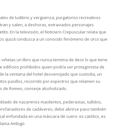
ales de ludibrio y vergüenza, purgatorios recreativos
tran y salen, a deshoras, extraviados personajes
ito. En la televisión, el Noticiero Crepuscular relata que
dios quizá conduzca a un conocido fenómeno de circo que
viñetas un libro que nunca termina de decir lo que tiene
e edificios prohibidos quien podría ser protagonista de
sde la ventana del hotel desvencijado que custodia, un
itos pasillos, recorrido por espectros que relamen su
s de Romeo, conserje alcoholizado.
blado de nazarenos macilentos, pederastas, tullidos,
 profanadores de cadáveres, debe abrirse paso también
 local enfundada en una máscara de cuero: es católico, es
llama Ambigú.