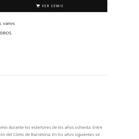
VER CÓMIC
s
,
varios
EIROS
omix
durante los estertores de los años ochenta. Entre
alón del Cómic de Barcelona. En los años siguientes se