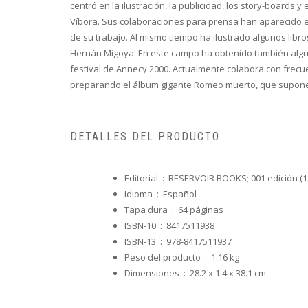
centró en la ilustración, la publicidad, los story-board
Víbora
. Sus colaboraciones para prensa han aparecido 
de su trabajo. Al mismo tiempo ha ilustrado algunos libr
Hernán Migoya. En este campo ha obtenido también algun
festival de Annecy 2000. Actualmente colabora con frec
preparando el álbum gigante
Romeo muerto
, que supone
DETALLES DEL PRODUCTO
Editorial ‏ : ‎
RESERVOIR BOOKS; 001 edición (1
Idioma ‏ : ‎
Español
Tapa dura ‏ : ‎
64 páginas
ISBN-10 ‏ : ‎
8417511938
ISBN-13 ‏ : ‎
978-8417511937
Peso del producto ‏ : ‎
1.16 kg
Dimensiones ‏ : ‎
28.2 x 1.4 x 38.1 cm