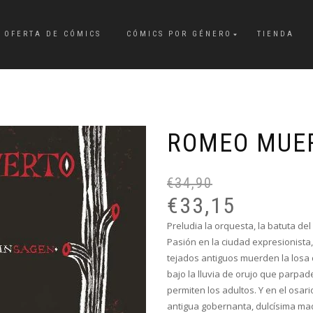
OFERTA DE CÓMICS
CÓMICS POR GÉNERO
TIENDA
ROMEO MUE
€
34,90
€
33,15
Preludia la orquesta, la batuta de
Pasión en la ciudad expresionista
tejados antiguos muerden la losa d
bajo la lluvia de orujo que parpad
permiten los adultos. Y en el osar
antigua gobernanta, dulcísima mad