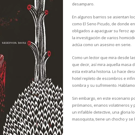
desamparo.
En algunos barrios se asientan loc
como El Seno Picudo, de donde en
obligados a apaciguar su feroz apet
la investigación de varios homici
actúa como un asesino en serie.
Como un lector que mira desde las 
que decir, así mira aquella masa d
esta extraña historia. Lo hace de
hotel repleto de escombros e infin
sombra y su sufrimiento. Hablamo
Sin embargo, en este escenario po
pirómanos, enanos volatineros y
un infalible detective, una gloria
masoquista, tiene un chocho y se 