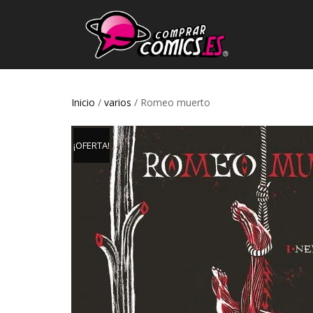
Inicio
/
varios
/ Romeo muerto
¡OFERTA!