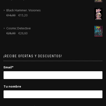
Black Hammer. Visiones
€
16,00
€
15,20
Cosmic Detective
€
28,00
€
26,60
¡RECIBE OFERTAS Y DESCUENTOS!
Email*
Tu nombre