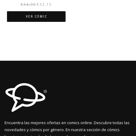
El
El
€
34,90
€
33,15
precio
precio
original
actual
VER CÓMIC
era:
es:
€34,90.
€33,15.
Encuentra las mejores ofertas en comics online. Descubre todas las
novedades y cómics por género. En nuestra sección de cómics