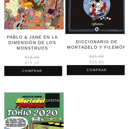
PABLO & JANE EN LA
DICCIONARIO DE
DIMENSIÓN DE LOS
MORTADELO Y FILEMÓN
MONSTRUOS
€
21,90
El
El
€
16,00
€
20,80
precio
precio
€
15,20
original
actual
COMPRAR
COMPRAR
era:
es:
€16,00.
€15,20.
¡OFERTA!