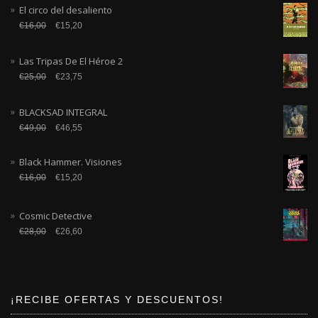
El circo del desaliento
€
16,00
€
15,20
Las Tripas De El Héroe 2
€
25,00
€
23,75
BLACKSAD INTEGRAL
€
49,00
€
46,55
Black Hammer. Visiones
€
16,00
€
15,20
Cosmic Detective
€
28,00
€
26,60
¡RECIBE OFERTAS Y DESCUENTOS!