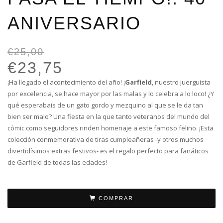
ANIVERSARIO
€
25,00
El
El
pr
pr
€
23,75
or
ac
¡Ha llegado el acontecimiento del año! ¡
Garfield
, nuestro juerguista
er
es
por excelencia, se hace mayor por las malas y lo celebra a lo loco! ¿Y
€2
€2
qué esperabais de un gato gordo y mezquino al que se le da tan
bien ser malo? Una fiesta en la que tanto veteranos del mundo del
cómic como seguidores rinden homenaje a este famoso felino. ¡Esta
colección conmemorativa de tiras cumpleañeras -y otros muchos
divertidísimos extras festivos- es el regalo perfecto para fanáticos
de Garfield de todas las edades!
COMPRAR