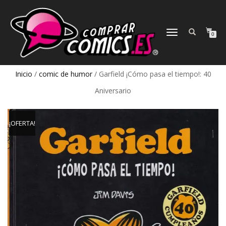
CAMBIAR
0
NAVEGACIÓN
Inicio
/
comic de humor
/ Garfield ¡Cómo pasa el tiempo!: 40
Aniversario
¡OFERTA!