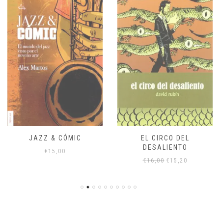
JAZZ & CÓMIC
EL CIRCO DEL
DESALIENTO
€
15,00
El
El
€
16,00
€
15,20
precio
precio
original
actual
era:
es:
€16,00.
€15,20.