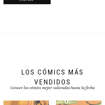
COMPRAR
era:
es:
€14,50.
€13,77.
LOS CÓMICS MÁS
VENDIDOS
Conoce los cómics mejor valorados hasta la fecha