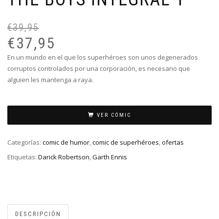
€
39,95
El
El
pr
pr
€
37,95
or
ac
En un mundo en el que los superhéroes son unos degenerados
er
es
corruptos controlados por una corporación, es necesario que
€3
€3
alguien les mantenga a raya.
VER CÓMIC
Categorías:
comic de humor
,
comic de superhéroes
,
ofertas
Etiquetas:
Darick Robertson
,
Garth Ennis
DESCRIPCIÓN