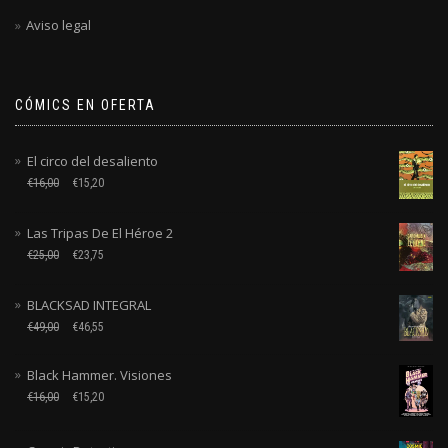
Aviso legal
CÓMICS EN OFERTA
El circo del desaliento
€
16,00
€
15,20
Las Tripas De El Héroe 2
€
25,00
€
23,75
BLACKSAD INTEGRAL
€
49,00
€
46,55
Black Hammer. Visiones
€
16,00
€
15,20