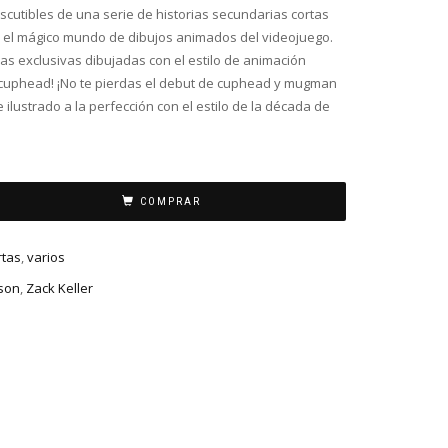
scutibles de una serie de historias secundarias cortas
 el mágico mundo de dibujos animados del videojuego.
orias exclusivas dibujadas con el estilo de animación
 cuphead! ¡No te pierdas el debut de cuphead y mugman
e ilustrado a la perfección con el estilo de la década de
COMPRAR
rtas
,
varios
son
,
Zack Keller