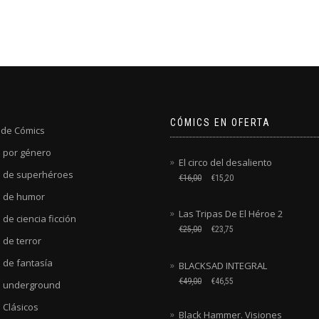
CÓMICS EN OFERTA
 de Cómics
 por género
El circo del desaliento
 de superhéroes
€
16,00
€
15,20
 de humor
Las Tripas De El Héroe 2
de ciencia ficción
€
25,00
€
23,75
 de terror
 de fantasía
BLACKSAD INTEGRAL
€
49,00
€
46,55
 underground
 Clásicos
Black Hammer. Visiones