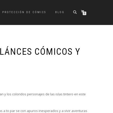
PROTECCIÓN DE CÓMICS
BLOG
0
 LÁNCES CÓMICOS Y
El
El
precio
precio
original
actual
y los coloridos personajes de las islas tintero en este
era:
es:
€9,95.
€9,45.
s a to par se con apuros inesperados y a vivir aventuras