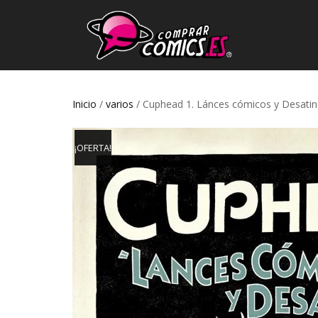
Inicio
/
varios
/ Cuphead 1. Lánces cómicos y Desati
¡OFERTA!