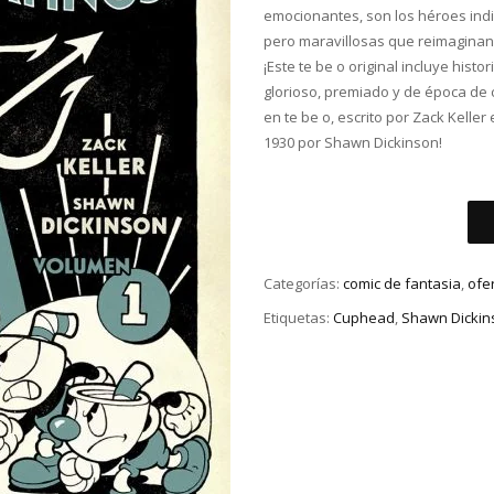
emocionantes, son los héroes indi
pero maravillosas que reimaginan
¡Este te be o original incluye hist
glorioso, premiado y de época de
en te be o, escrito por Zack Keller 
1930 por Shawn Dickinson!
Categorías:
comic de fantasia
,
ofe
Etiquetas:
Cuphead
,
Shawn Dickin