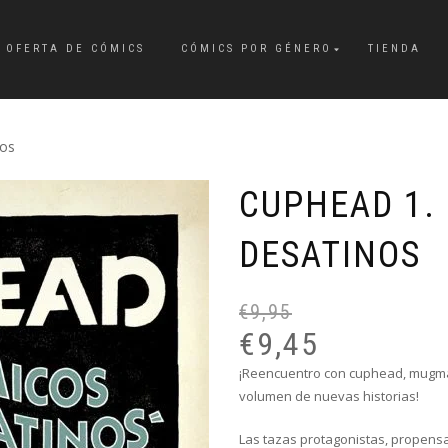
OFERTA DE CÓMICS
CÓMICS POR GÉNERO
TIENDA
nos
CUPHEAD 1.
DESATINOS
€
9,95
€
9,45
¡Reencuentro con cuphead, mugman 
volumen de nuevas historias!
Las tazas protagonistas, propensa