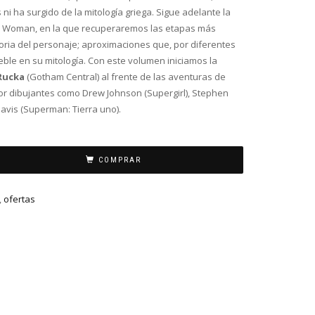
 ha surgido de la mitología griega. Sigue adelante la
 Woman, en la que recuperaremos las etapas más
oria del personaje; aproximaciones que, por diferentes
eble en su mitología. Con este volumen iniciamos la
Rucka
(Gotham Central) al frente de las aventuras de
r dibujantes como Drew Johnson (Supergirl), Stephen
avis (Superman: Tierra uno).
COMPRAR
,
ofertas