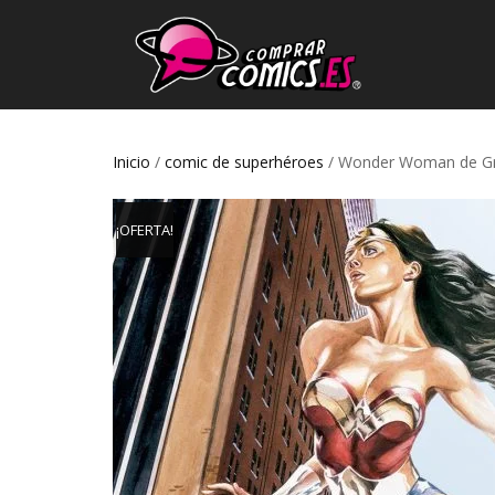
Inicio
/
comic de superhéroes
/ Wonder Woman de Gre
¡OFERTA!