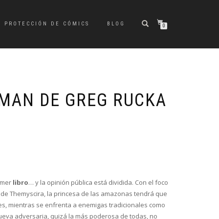
PROTECCIÓN DE CÓMICS
BLOG
0
MAN DE GREG RUCKA
El
El
precio
precio
original
actual
imer
libro
… y la opinión pública está dividida. Con el foco
era:
es:
 de Themyscira, la princesa de las amazonas tendrá que
€29,50.
€28,02.
ores, mientras se enfrenta a enemigas tradicionales como
ueva adversaria, quizá la más poderosa de todas, no