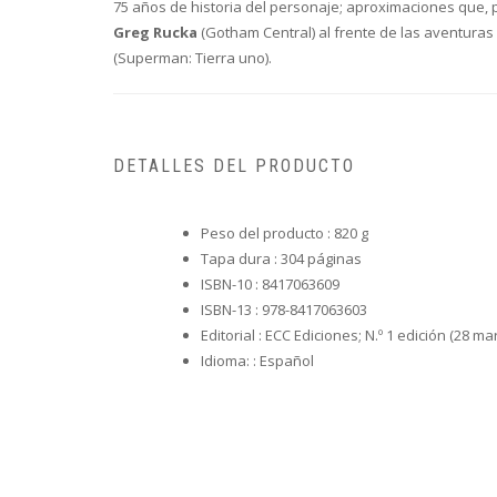
75 años de historia del personaje; aproximaciones que, p
Greg Rucka
(Gotham Central) al frente de las aventura
(Superman: Tierra uno).
DETALLES DEL PRODUCTO
Peso del producto :
820 g
Tapa dura :
304 páginas
ISBN-10 :
8417063609
ISBN-13 :
978-8417063603
Editorial :
ECC Ediciones; N.º 1 edición (28 ma
Idioma: :
Español