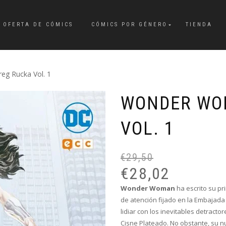
OFERTA DE CÓMICS
CÓMICS POR GÉNERO
TIENDA
g Rucka Vol. 1
WONDER WO
VOL. 1
€
29,50
€
28,02
Wonder Woman
ha escrito su pr
de atención fijado en la Embajada
lidiar con los inevitables detract
Cisne Plateado. No obstante, su n