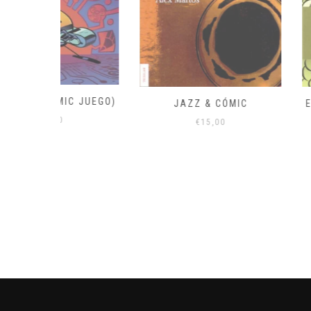
C JUEGO)
JAZZ & CÓMIC
EL CIRCO DEL
E
€
15,00
€
16,00
€
p
o
e
€