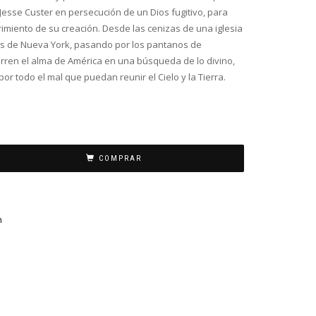
 Jesse Custer en persecución de un Dios fugitivo, para
imiento de su creación. Desde las cenizas de una iglesia
tes de Nueva York, pasando por los pantanos de
orren el alma de América en una búsqueda de lo divino,
r todo el mal que puedan reunir el Cielo y la Tierra.
COMPRAR
n