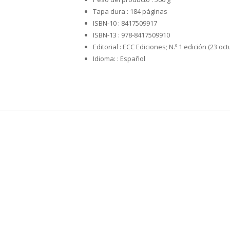
Tapa dura :
184 páginas
ISBN-10 :
8417509917
ISBN-13 :
978-8417509910
Editorial :
ECC Ediciones; N.º 1 edición (23 oc
Idioma: :
Español