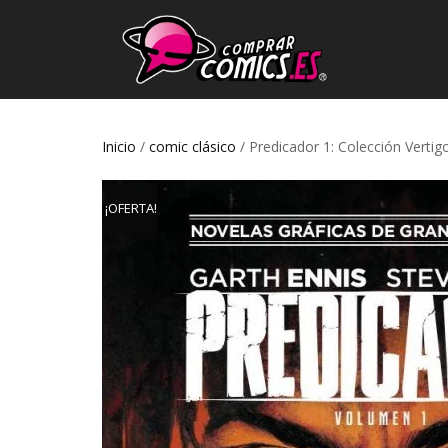
Inicio
/
comic clásico
/ Predicador 1: Colección Vertig
¡OFERTA!