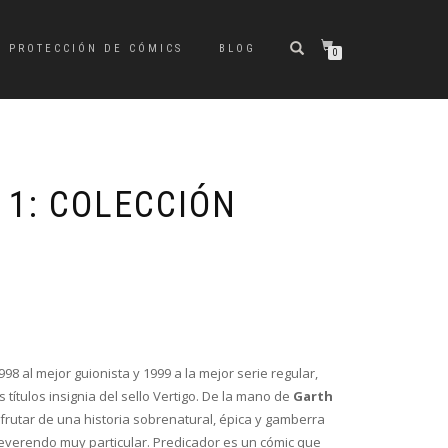
PROTECCIÓN DE CÓMICS
BLOG
0
 1: COLECCIÓN
El
El
precio
precio
original
actual
8 al mejor guionista y 1999 a la mejor serie regular,
era:
es:
 títulos insignia del sello Vertigo. De la mano de
Garth
€12,99.
€12,34.
sfrutar de una historia sobrenatural, épica y gamberra
everendo muy particular. Predicador es un cómic que