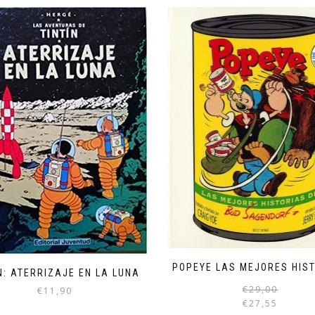
POPEYE LAS MEJORES HIS
N: ATERRIZAJE EN LA LUNA
€
29,00
€
11,90
€
27,55