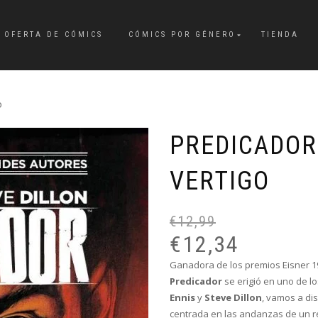
OFERTA DE CÓMICS
CÓMICS POR GÉNERO
TIENDA
o
PREDICADOR
VERTIGO
€
12,99
€
12,34
Ganadora de los premios Eisner 199
Predicador
se erigió en uno de los
Ennis
y
Steve Dillon
, vamos a di
centrada en las andanzas de un r