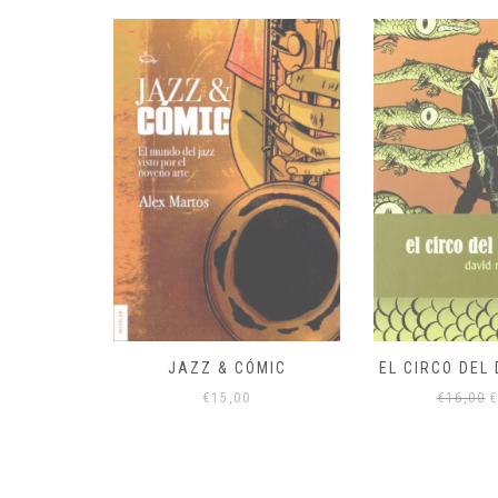
C JUEGO)
JAZZ & CÓMIC
EL CIRCO DEL
E
€
15,00
€
16,00
€
p
o
e