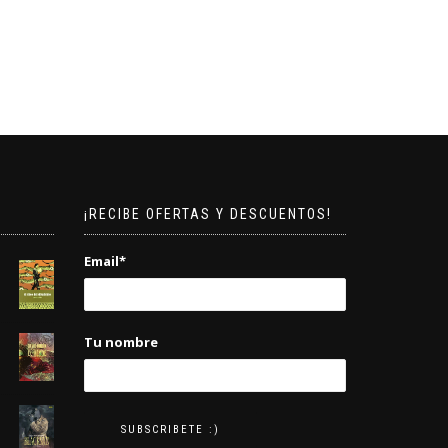
€16,00.
€15,20.
¡RECIBE OFERTAS Y DESCUENTOS!
Email*
Tu nombre