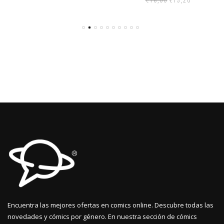
€
16,00
€
15,20
precio
precio
original
actual
era:
es:
€16,00.
€15,20.
Encuentra las mejores ofertas en comics online. Descubre todas las
novedades y cómics por género. En nuestra sección de cómics