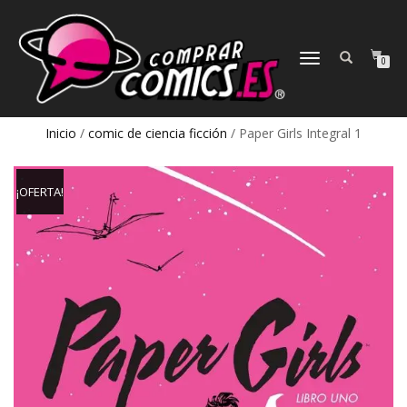
CAMBIAR
0
NAVEGACIÓN
Inicio
/
comic de ciencia ficción
/ Paper Girls Integral 1
¡OFERTA!