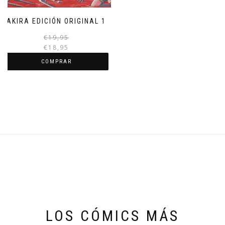
AKIRA EDICIÓN ORIGINAL 1
El
El
€
19,95
precio
precio
€
18,95
original
actual
COMPRAR
era:
es:
€19,95.
€18,95.
LOS CÓMICS MÁS