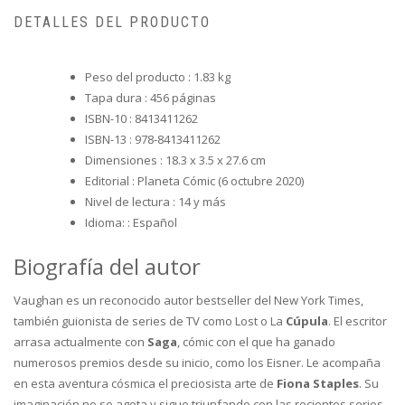
DETALLES DEL PRODUCTO
Peso del producto :
1.83 kg
Tapa dura :
456 páginas
ISBN-10 :
8413411262
ISBN-13 :
978-8413411262
Dimensiones :
18.3 x 3.5 x 27.6 cm
Editorial :
Planeta Cómic (6 octubre 2020)
Nivel de lectura :
14 y más
Idioma: :
Español
Biografía del autor
Vaughan es un reconocido autor bestseller del New York Times,
también guionista de series de TV como Lost o La
Cúpula
. El escritor
arrasa actualmente con
Saga
, cómic con el que ha ganado
numerosos premios desde su inicio, como los Eisner. Le acompaña
en esta aventura cósmica el preciosista arte de
Fiona Staples
. Su
imaginación no se agota y sigue triunfando con las recientes series