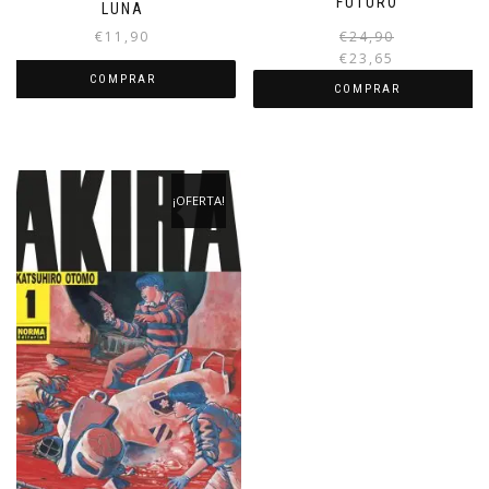
FUTURO
LUNA
€
11,90
€
24,90
€
23,65
COMPRAR
COMPRAR
¡OFERTA!