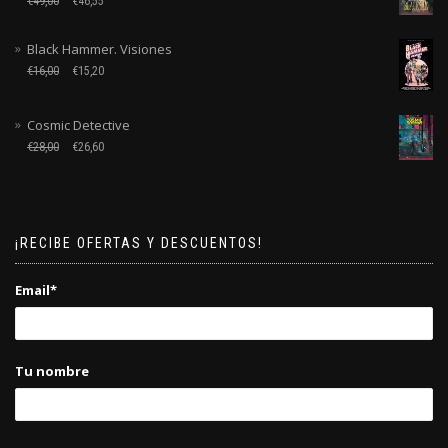
€
49,00
€
46,55
Black Hammer. Visiones
€
16,00
€
15,20
Cosmic Detective
€
28,00
€
26,60
¡RECIBE OFERTAS Y DESCUENTOS!
Email*
Tu nombre