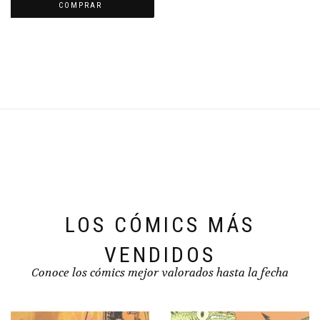
COMPRAR
era:
es:
€19,95.
€13,25.
LOS CÓMICS MÁS
VENDIDOS
Conoce los cómics mejor valorados hasta la fecha