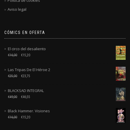
Politica de cookies
Aviso legal
CÓMICS EN OFERTA
El circo del desaliento
€
16,00
€
15,20
Las Tripas De El Héroe 2
€
25,00
€
23,75
BLACKSAD INTEGRAL
€
49,00
€
46,55
Black Hammer. Visiones
€
16,00
€
15,20