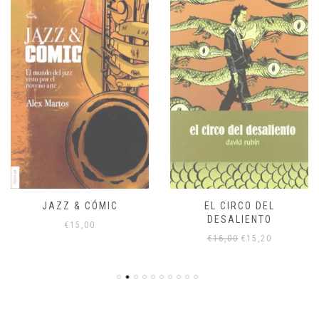
JAZZ & CÓMIC
EL CIRCO DEL
DESALIENTO
€
15,00
El
El
€
16,00
€
15,20
precio
precio
original
actual
era:
es:
€16,00.
€15,20.