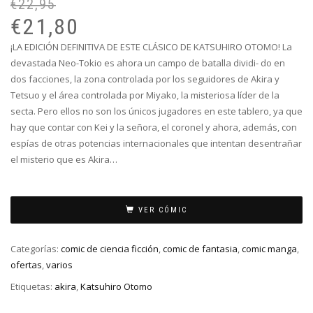
€
22,95
El
El
pr
pr
€
21,80
or
ac
¡LA EDICIÓN DEFINITIVA DE ESTE CLÁSICO DE KATSUHIRO OTOMO! La
er
es
devastada Neo-Tokio es ahora un campo de batalla dividi- do en
€2
€2
dos facciones, la zona controlada por los seguidores de Akira y
Tetsuo y el área controlada por Miyako, la misteriosa líder de la
secta. Pero ellos no son los únicos jugadores en este tablero, ya que
hay que contar con Kei y la señora, el coronel y ahora, además, con
espías de otras potencias internacionales que intentan desentrañar
el misterio que es Akira…
VER CÓMIC
Categorías:
comic de ciencia ficción
,
comic de fantasia
,
comic manga
,
ofertas
,
varios
Etiquetas:
akira
,
Katsuhiro Otomo