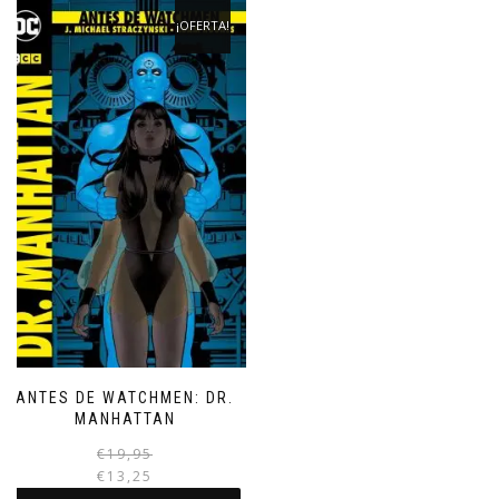
¡OFERTA!
ANTES DE WATCHMEN: DR.
MANHATTAN
El
El
€
19,95
precio
precio
€
13,25
original
actual