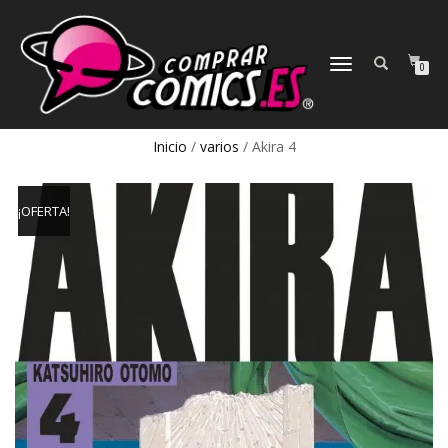
CAMBIAR
0
NAVEGACIÓN
Inicio
/
varios
/ Akira 4
¡OFERTA!