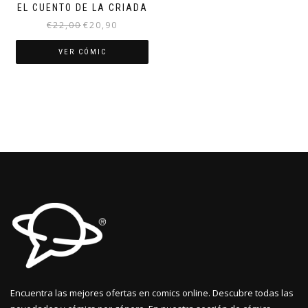
EL CUENTO DE LA CRIADA
El
El
€
22,00
€
20,90
precio
precio
original
actual
VER CÓMIC
era:
es:
€22,00.
€20,90.
Encuentra las mejores ofertas en comics online. Descubre todas las