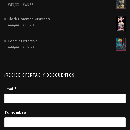
€
49,00
€
46,55
Black Hammer. Visiones
€
16,00
€
15,20
Cosmic Detective
€
28,00
€
26,60
¡RECIBE OFERTAS Y DESCUENTOS!
Email*
Tu nombre