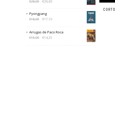
€
28,00
€
26,60
CORTO
Pyongyang
€
18,00
€
17,10
Arrugas de Paco Roca
€
15,00
€
14,25