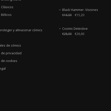
 Clásicos
Black Hammer. Visiones
 Bélicos
€
16,00
€
15,20
Cosmic Detective
roteger y almacenar cómics
€
28,00
€
26,60
ales de cómics
a de privacidad
a de cookies
egal