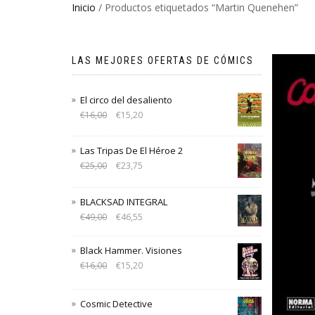
Inicio
/ Productos etiquetados “Martin Quenehen”
LAS MEJORES OFERTAS DE CÓMICS
El circo del desaliento
€
16,00
€
15,20
Las Tripas De El Héroe 2
€
25,00
€
23,75
BLACKSAD INTEGRAL
€
49,00
€
46,55
Black Hammer. Visiones
€
16,00
€
15,20
Cosmic Detective