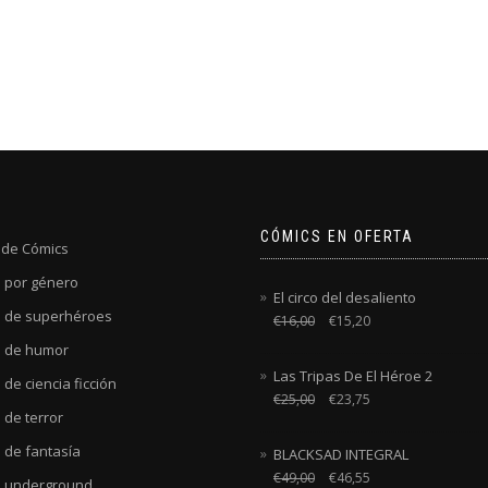
CÓMICS EN OFERTA
 de Cómics
 por género
El circo del desaliento
 de superhéroes
€
16,00
€
15,20
 de humor
Las Tripas De El Héroe 2
de ciencia ficción
€
25,00
€
23,75
 de terror
 de fantasía
BLACKSAD INTEGRAL
€
49,00
€
46,55
 underground