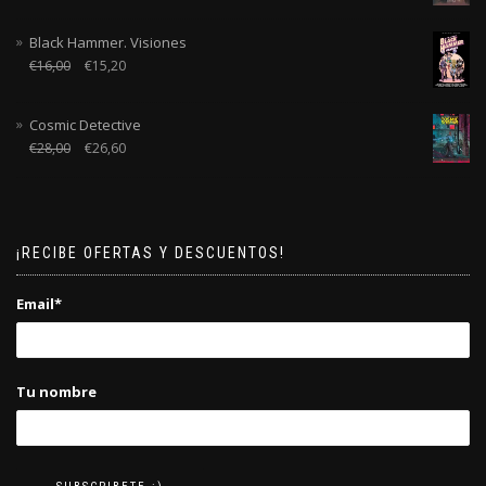
Black Hammer. Visiones
€
16,00
€
15,20
Cosmic Detective
€
28,00
€
26,60
¡RECIBE OFERTAS Y DESCUENTOS!
Email*
Tu nombre