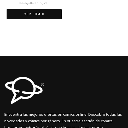
El
El
€
16,00
€
15,20
precio
precio
original
actual
VER CÓMIC
era:
es:
€16,00.
€15,20.
Encuentra las mejores ofertas en comics online. Descubre todas las
novedades y cómics por género. En nuestra sección de cómics
baratos entontrarás el cómic que buscas, al mejor precio.