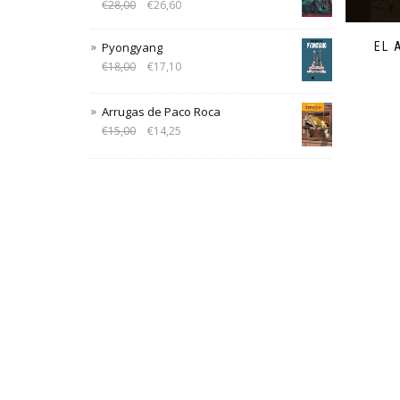
€
28,00
€
26,60
EL 
Pyongyang
€
18,00
€
17,10
Arrugas de Paco Roca
€
15,00
€
14,25