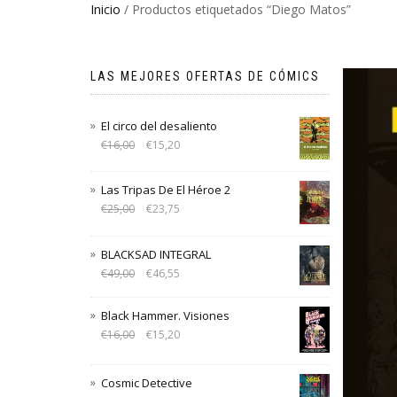
Inicio
/ Productos etiquetados “Diego Matos”
LAS MEJORES OFERTAS DE CÓMICS
El circo del desaliento
€
16,00
€
15,20
Las Tripas De El Héroe 2
€
25,00
€
23,75
BLACKSAD INTEGRAL
€
49,00
€
46,55
Black Hammer. Visiones
€
16,00
€
15,20
Cosmic Detective