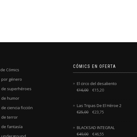
CÓMICS EN OFERTA
 de Cómics
 por género
El circo del desaliento
 de superhéroes
€
16,00
€
15,20
 de humor
Las Tripas De El Héroe 2
de ciencia ficción
€
25,00
€
23,75
 de terror
 de fantasía
BLACKSAD INTEGRAL
€
49,00
€
46,55
 underground