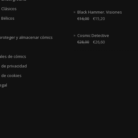
 Clásicos
Black Hammer. Visiones
 Bélicos
€
16,00
€
15,20
Cosmic Detective
roteger y almacenar cómics
€
28,00
€
26,60
ales de cómics
a de privacidad
a de cookies
egal